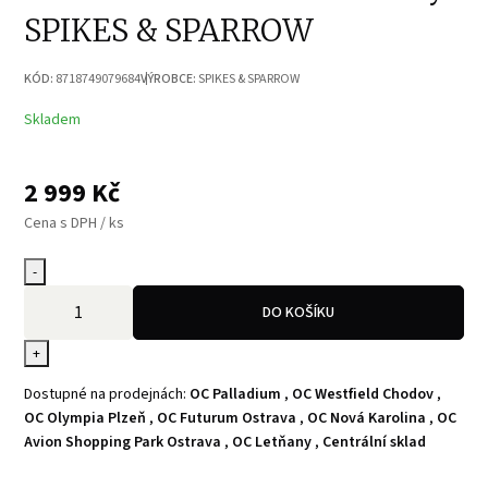
SPIKES & SPARROW
KÓD:
8718749079684
VÝROBCE:
SPIKES & SPARROW
Skladem
2 999
Kč
Cena s DPH / ks
-
DO KOŠÍKU
+
Dostupné na prodejnách:
OC Palladium
,
OC Westfield Chodov
,
OC Olympia Plzeň
,
OC Futurum Ostrava
,
OC Nová Karolina
,
OC
Avion Shopping Park Ostrava
,
OC Letňany
,
Centrální sklad