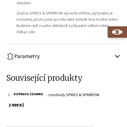
skladem.
Značce SPIKES & SPARROW opravdu věříme, její kvalita je
úchvatná, proto jsme pro Vás také natočili toto krátké video.
Budeme rádi za jeho zhlédnutí a případné sdílení videa.
Odkaz zde.
Parametry
Související produkty
DOPRAVA ZDARMA
Dámské černé kožené crossbody SPIKES & SPARROW
s DPH
2 499 Kč