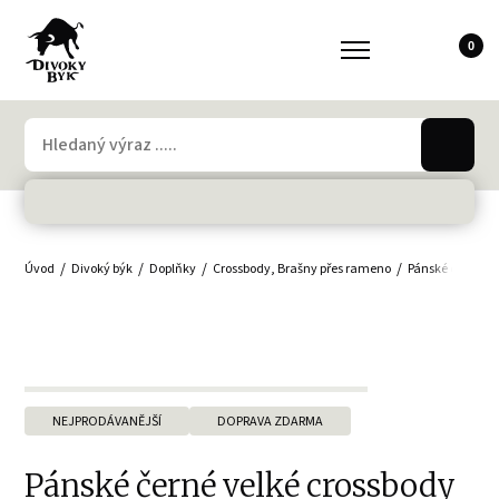
0
Úvod
Divoký býk
Doplňky
Crossbody, Brašny přes rameno
Pánské crossbo
NEJPRODÁVANĚJŠÍ
DOPRAVA ZDARMA
Pánské černé velké crossbody