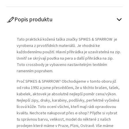
Popis produktu
Play
Tato praktická kožená taška značky SPIKES & SPARROW je
vyrobena z prvotřídních materiálů. Je vhodná ke
každodennímu použití. Hlavní přihrádka je uzavíratelná na zip.
Uvnitř se skrývají poutka na pera a další přihrádka na zip.
Toto crossbody je vybaveno nastavitelným textilním
ramenním popruhem.
Proč SPIKES & SPARROW? Obchodujeme v tomto oboru již
od roku 1992 a jsme přesvědčeni, že u těchto brašen, tašek,
kabelek, aktovek je absolutně nejlepší poměr cena/výkon.
Nejlepší zipy, druky, karabiny, podšívky, perfektně vyčiněná
lícová kůže. Toto ocení všichni, kteří mají rádi opravdovou
kvalitu. Nechcete nakupovat přes e-shop? Přijďte si vybrat
tu správnou barvu, velikost, model do některé z našich
prodejen které máme v Praze, Plzni, Ostravě. Vše máme