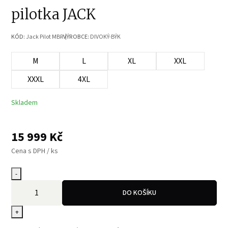
pilotka JACK
KÓD:
Jack Pilot MBR
VÝROBCE:
DIVOKÝ-BÝK
M
L
XL
XXL
XXXL
4XL
Skladem
15 999
Kč
Cena s DPH / ks
-
DO KOŠÍKU
+