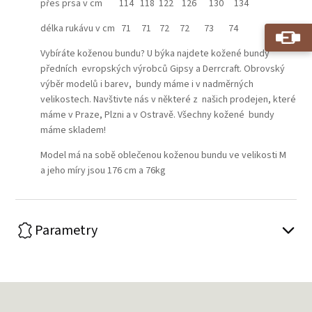
přes prsa v cm 114 118 122 126 130 134
délka rukávu v cm 71 71 72 72 73 74
Vybíráte koženou bundu? U býka najdete kožené bundy
předních evropských výrobců Gipsy a Derrcraft. Obrovský
výběr modelů i barev, bundy máme i v nadměrných
velikostech. Navštivte nás v některé z našich prodejen, které
máme v Praze, Plzni a v Ostravě. Všechny kožené bundy
máme skladem!
Model má na sobě oblečenou koženou bundu ve velikosti M
a jeho míry jsou 176 cm a 76kg
Parametry