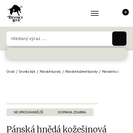
0
Úvod
Divoký býk
Pánské bundy
Pánské kožené bundy
Pánské kožichy
Pá
NEJPRODÁVANĚJŠÍ
DOPRAVA ZDARMA
Pánská hnědá kožešinová