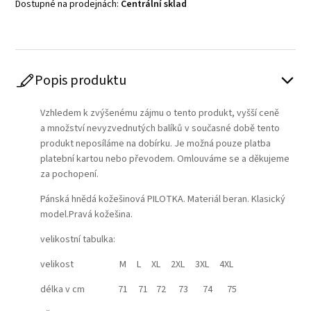
Dostupné na prodejnách:
Centrální sklad
Popis produktu
Vzhledem k zvýšenému zájmu o tento produkt, vyšší ceně
a množství nevyzvednutých balíků v současné době tento
produkt neposíláme na dobírku. Je možná pouze platba
platební kartou nebo převodem. Omlouváme se a děkujeme
za pochopení.
Pánská hnědá kožešinová PILOTKA. Materiál beran. Klasický
model.Pravá kožešina.
velikostní tabulka:
velikost M L XL 2XL 3XL 4XL
délka v cm 71 71 72 73 74 75