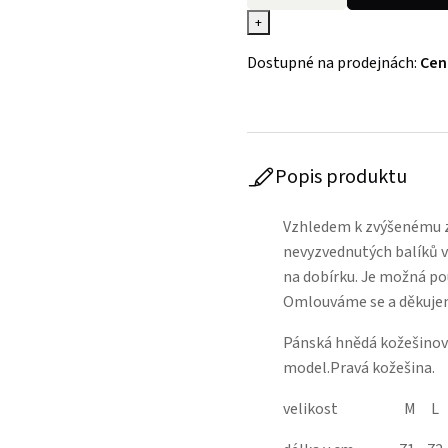
+
Dostupné na prodejnách:
Cen
Popis produktu
Vzhledem k zvýšenému z
nevyzvednutých balíků 
na dobírku. Je možná p
Omlouváme se a děkuje
Pánská hnědá kožešinová
model.Pravá kožešina.
velikost M L X