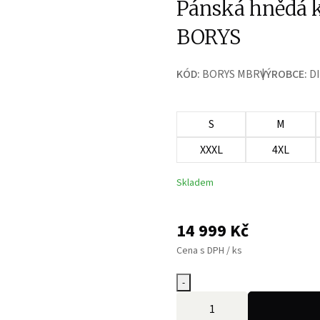
Pánská hnědá k
BORYS
KÓD:
BORYS MBR
VÝROBCE:
D
S
M
XXXL
4XL
Skladem
14 999
Kč
Cena s DPH / ks
-