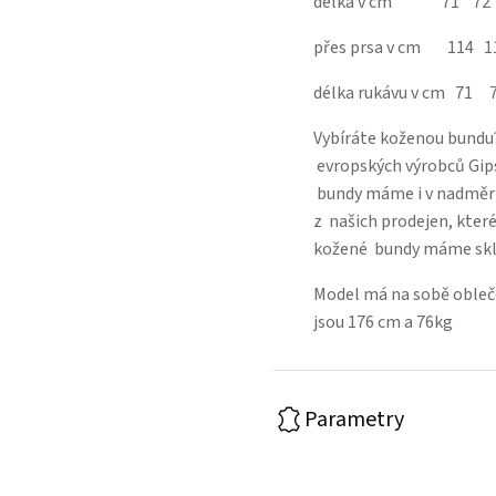
délka v cm 71 7
přes prsa v cm 114 
délka rukávu v cm 
Vybíráte koženou bundu
evropských výrobců Gips
bundy máme i v nadměrný
z našich prodejen, kter
kožené bundy máme sk
Model má na sobě obleče
jsou 176 cm a 76kg
Parametry