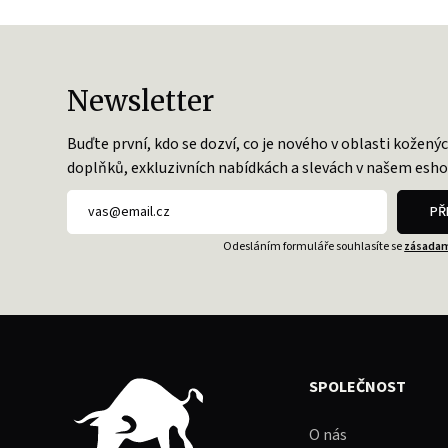
Newsletter
Buďte první, kdo se dozví, co je nového v oblasti kožený
doplňků, exkluzivních nabídkách a slevách v našem esho
PŘ
Odesláním formuláře souhlasíte se
zásadam
SPOLEČNOST
O nás