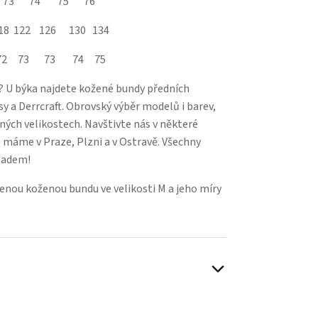
2 73 74 75 76
118 122 126 130 134
71 72 73 73 74 75
? U býka najdete kožené bundy předních
y a Derrcraft. Obrovský výběr modelů i barev,
ch velikostech. Navštivte nás v některé
é máme v Praze, Plzni a v Ostravě. Všechny
ladem!
nou koženou bundu ve velikosti M a jeho míry