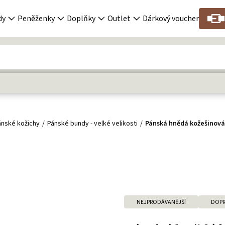
dy
Peněženky
Doplňky
Outlet
Dárkový voucher
ánské kožichy
Pánské bundy - velké velikosti
Pánská hnědá kožešinová
NEJPRODÁVANĚJŠÍ
DOPR