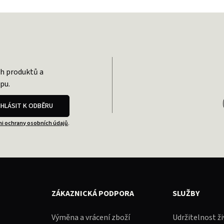
ch produktů a
pu.
IHLÁSIT K ODBĚRU
i ochrany osobních údajů
.
ZÁKAZNICKÁ PODPORA
SLUŽBY
Výměna a vrácení zboží
Udržitelnost ž