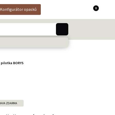
0
Konfigurátor opasků
 pilotka BORYS
AVA ZDARMA