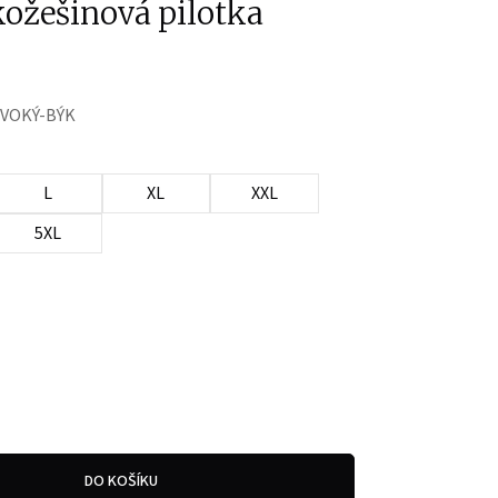
ožešinová pilotka
IVOKÝ-BÝK
L
XL
XXL
5XL
DO KOŠÍKU