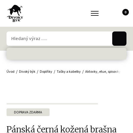
0
Úvod
Divoký býk
Doplňky
Tašky a kabelky
Aktovky, etue, spisovky
Tašk
DOPRAVA ZDARMA
Pánská černá kožená brašna