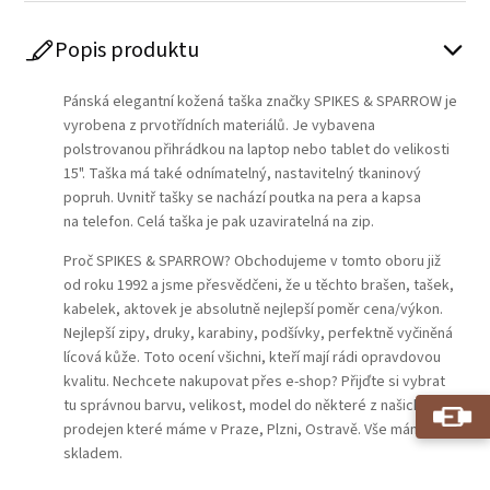
Popis produktu
Pánská elegantní kožená taška značky
SPIKES & SPARROW
je
vyrobena z prvotřídních materiálů. Je vybavena
polstrovanou přihrádkou na laptop nebo tablet do velikosti
15". Taška má také odnímatelný, nastavitelný tkaninový
popruh. Uvnitř tašky se nachází poutka na pera a kapsa
na telefon. Celá taška je pak uzaviratelná na zip.
Proč SPIKES & SPARROW? Obchodujeme v tomto oboru již
od roku 1992 a jsme přesvědčeni, že u těchto brašen, tašek,
kabelek, aktovek je absolutně nejlepší poměr cena/výkon.
Nejlepší zipy, druky, karabiny, podšívky, perfektně vyčiněná
lícová kůže. Toto ocení všichni, kteří mají rádi opravdovou
kvalitu. Nechcete nakupovat přes e-shop? Přijďte si vybrat
tu správnou barvu, velikost, model do některé z našich
prodejen které máme v Praze, Plzni, Ostravě. Vše máme
skladem.