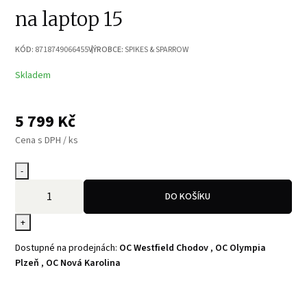
na laptop 15
KÓD:
8718749066455
VÝROBCE:
SPIKES & SPARROW
Skladem
5 799
Kč
Cena s DPH / ks
-
DO KOŠÍKU
+
Dostupné na prodejnách:
OC Westfield Chodov
,
OC Olympia
Plzeň
,
OC Nová Karolina