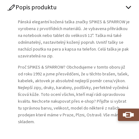
Popis produktu
Pánská elegantní kožená taška značky
SPIKES & SPARROW
je
vyrobena z prvotřídních materiálů. Je vybavena přihrádkou
na notebook nebo tablet do velikosti 12". Taška má také
odnímatelný, nastavitelný kožený popruh. Uvnitř tašky se
nachází poutka na pera a kapsa na telefon. Celá taška je pak
uzaviratelná na zip.
Proč SPIKES & SPARROW? Obchodujeme v tomto oboru již
od roku 1992 a jsme přesvědčeni, že u těchto brašen, tašek,
kabelek, aktovek je absolutně nejlepší poměr cena/výkon.
Nejlepší zipy, druky, karabiny, podšívky, perfektně vyčiněná
lícová kůže. Toto ocení všichni, kteří mají rádi opravdovou
kvalitu. Nechcete nakupovat přes e-shop? Přijďte si vybrat
tu správnou barvu, velikost, model do některé z našich
prodejen které máme v Praze, Plzni, Ostravě. Vše máme
skladem.