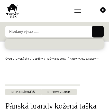
0
Úvod
Divoký býk
Doplňky
Tašky a kabelky
Aktovky, etue, spisovky
Tašk
NEJPRODÁVANĚJŠÍ
DOPRAVA ZDARMA
Pánská brandy kožená taška