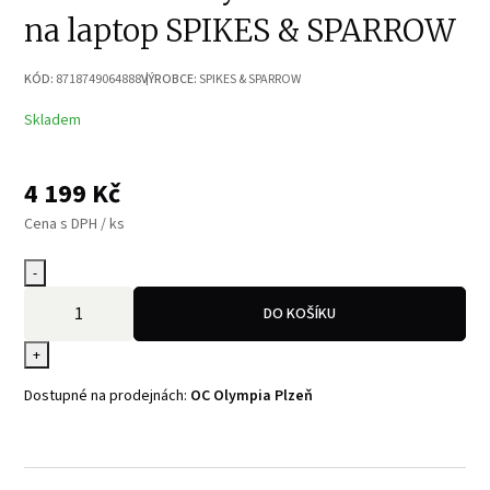
na laptop SPIKES & SPARROW
KÓD:
8718749064888
VÝROBCE:
SPIKES & SPARROW
Skladem
4 199
Kč
Cena s DPH / ks
-
DO KOŠÍKU
+
Dostupné na prodejnách:
OC Olympia Plzeň