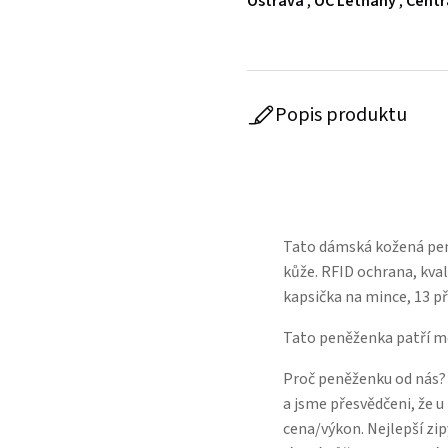
Ostrava
,
OC Letňany
,
Centr
Popis produktu
Tato dámská kožená pen
kůže. RFID ochrana, kval
kapsička na mince, 13 při
Tato peněženka patří m
Proč peněženku od nás?
a jsme přesvědčeni, že 
cena/výkon. Nejlepší zip