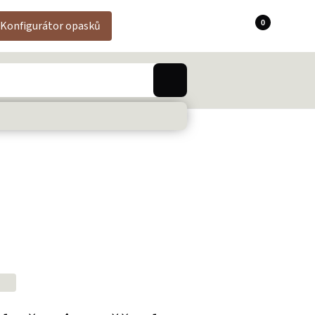
0
Konfigurátor opasků