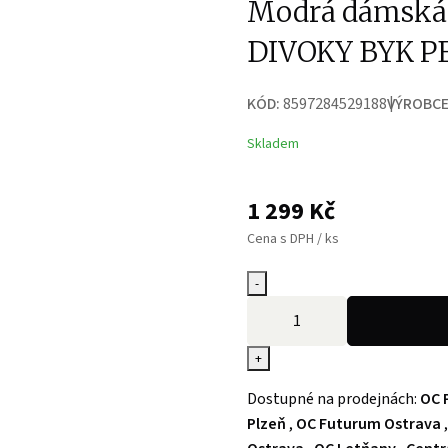
Modrá dámská
DIVOKY BYK P
KÓD:
8597284529188
VÝROBCE
Skladem
1 299
Kč
Cena s DPH / ks
-
+
Dostupné na prodejnách:
OC 
Plzeň
,
OC Futurum Ostrava