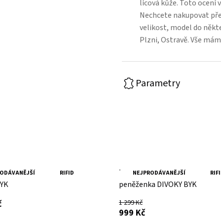
lícová kůže. Toto ocení v
Nechcete nakupovat přes
velikost, model do někt
Plzni, Ostravě. Vše mám
Parametry
mská kožená peněženka
Tmavě červená dámská kožen
ODÁVANĚJŠÍ
RIFID
NEJPRODÁVANĚJŠÍ
RIF
BYK
peněženka DIVOKY BYK
s DPH
č
1 299 Kč
s DPH
999 Kč