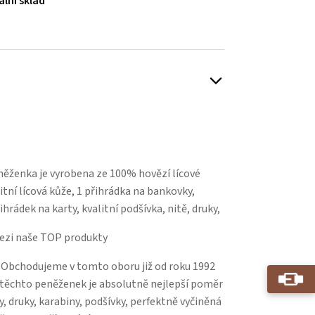
ální sklad
Play
ěženka je vyrobena ze 100% hovězí lícové
itní lícová kůže, 1 přihrádka na bankovky,
hrádek na karty, kvalitní podšívka, nitě, druky,
ezi naše TOP produkty
 Obchodujeme v tomto oboru již od roku 1992
u těchto peněženek je absolutně nejlepší poměr
y, druky, karabiny, podšívky, perfektně vyčiněná