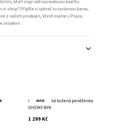
šichni, kteří mají rádi opravdovou kvalitu.
 e-shop? Přijďte si vybrat tu správnou barvu,
eré z našich prodejen, které máme v Praze,
e skladem.
á
Černá dámská kožená peněženka
ID
RIFID
DIVOKY BYK
s DPH
1 299 Kč