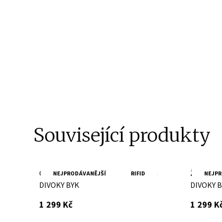
Související produkty
Červená dámská kožená peněženka
Žlutá dá
NEJPRODÁVANĚJŠÍ
RIFID
NEJPR
DIVOKY BYK
DIVOKY 
s DPH
1 299 Kč
1 299 K