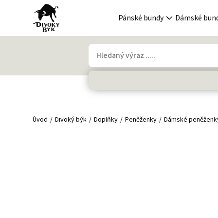
Pánské bundy
Dámské bun
Úvod
Divoký býk
Doplňky
Peněženky
Dámské peněženk