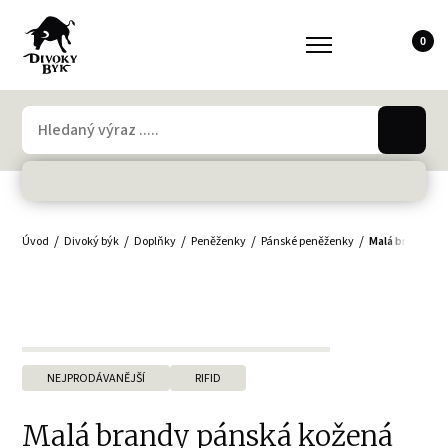
0
Úvod
Divoký býk
Doplňky
Peněženky
Pánské peněženky
Malá brandy p
NEJPRODÁVANĚJŠÍ
RIFID
Malá brandy pánská kožená