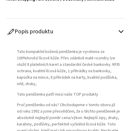
Popis produktu
Play
Tato kompaktní kožená peněženka je vyrobena ze
100%hovězí lícové kůže. Přes zdánlivě malé rozměry lze
vložit 8 platebních karet a standardní české bankovky. RFID
ochrana, kvalitní lícová kůže, 1 přihrádky na bankovky,
kapsička na mince, 8 přihrádek na karty, kvalitní podšívka,
nitě, druky,
Tato peněženka patří mezi naše TOP produkty
Proč peněženku od nás? Obchodujeme v tomto oboru již
od roku 1992 a jsme přesvědčeni, že u těchto peněženek je
absolutně nejlepší poměr cena/výkon. Nejlepší zipy, druky,
karabiny, podšívky, perfektně vyčiněná lícová kůže. Toto
ocení všichni, kteří mají rádi opravdovou kvalitu. Nechcete