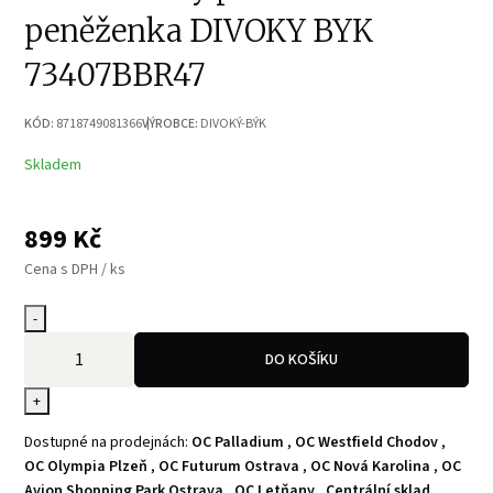
peněženka DIVOKY BYK
73407BBR47
KÓD:
8718749081366
VÝROBCE:
DIVOKÝ-BÝK
Skladem
899
Kč
Cena s DPH / ks
-
DO KOŠÍKU
+
Dostupné na prodejnách:
OC Palladium
,
OC Westfield Chodov
,
OC Olympia Plzeň
,
OC Futurum Ostrava
,
OC Nová Karolina
,
OC
Avion Shopping Park Ostrava
,
OC Letňany
,
Centrální sklad