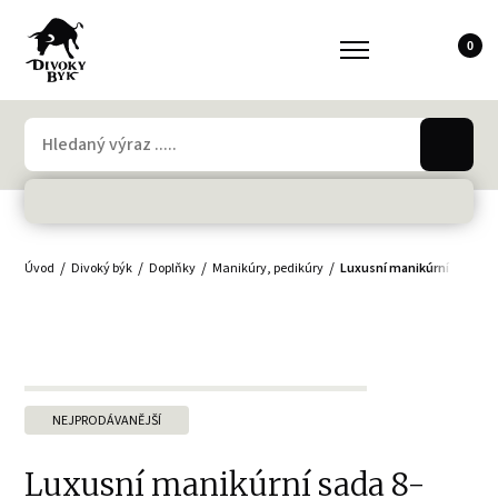
0
Úvod
Divoký býk
Doplňky
Manikúry, pedikúry
Luxusní manikúrní sada 8-d
NEJPRODÁVANĚJŠÍ
Luxusní manikúrní sada 8-