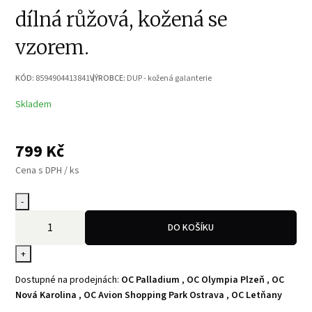
dílná růžová, kožená se
vzorem.
KÓD:
8594904413841
VÝROBCE:
DUP - kožená galanterie
Skladem
799
Kč
Cena s DPH / ks
-
DO KOŠÍKU
+
Dostupné na prodejnách:
OC Palladium
,
OC Olympia Plzeň
,
OC
Nová Karolina
,
OC Avion Shopping Park Ostrava
,
OC Letňany