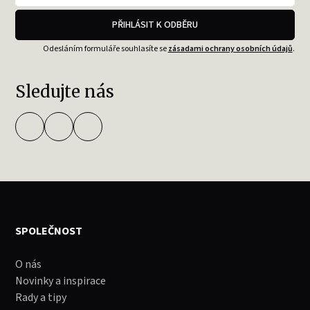
PŘIHLÁSIT K ODBĚRU
Odesláním formuláře souhlasíte se
zásadami ochrany osobních údajů
.
Sledujte nás
SPOLEČNOST
O nás
Novinky a inspirace
Rady a tipy