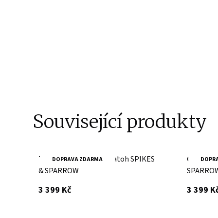
Související produkty
Tmavě hnědý kožený batoh SPIKES
Černý ko
DOPRAVA ZDARMA
DOPR
& SPARROW
SPARRO
s DPH
3 399 Kč
3 399 K