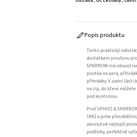
Ostrava
,
OC Letňany
,
Centr
Popis produktu
Tento praktický městsk
dostatkem prostoru pro
SPARROW má oboustranný
poutka na pera, přihrád
přihrádky. V zadní části
na zip, do které můžete 
pod kontrolou.
Proč SPIKES & SPARROW
1992 a jsme přesvědčeni,
absolutně nejlepší poměr
podšívky, perfektně vyči