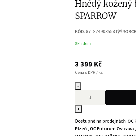
Hnědý kožený 
SPARROW
KÓD:
8718749035581
VÝROBCE
Skladem
3 399
Kč
Cena s DPH / ks
-
+
Dostupné na prodejnách:
OC 
Plzeň
,
OC Futurum Ostrava