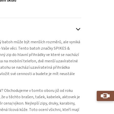
ální sklad
ý batoh může být menších rozměrů, ale vyniká
 Vaše věci. Tento batoh značky SPIKES &
 zip do hlavní přihrádky ve které se nachází
ka na mobilní telefon, dvě menší uzavíratelné
 batohu se nachází uzavíratelná přihrádka
vložit své cennosti a budete je mít neustále
? Obchodujeme v tomto oboru již od roku
 že u těchto brašen, tašek, kabelek, aktovek je
 cena/výkon. Nejlepší zipy, druky, karabiny,
něná lícová kůže. Toto ocení všichni, kteří mají