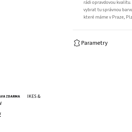
rádi opravdovou kvalitu
vybrat tu správnou barvu
které máme v Praze, Pl
Parametry
žený batoh SPIKES &
AVA ZDARMA
W
s DPH
č