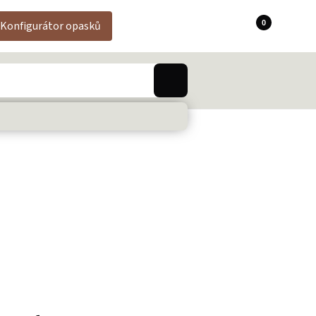
0
Konfigurátor opasků