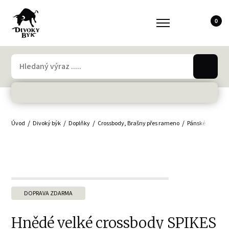
0
Úvod
Divoký býk
Doplňky
Crossbody, Brašny přes rameno
Pánské crossbo
DOPRAVA ZDARMA
Hnědé velké crossbody SPIKES