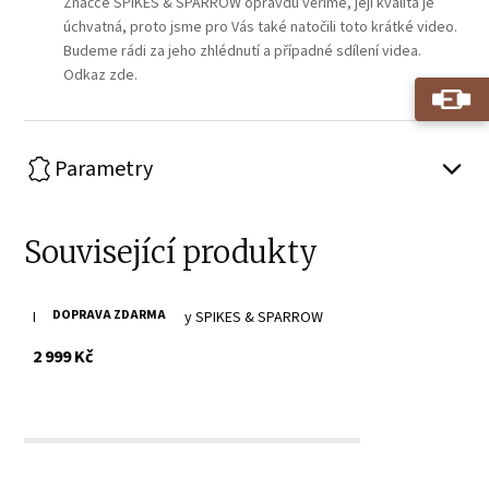
Značce SPIKES & SPARROW opravdu věříme, její kvalita je
úchvatná, proto jsme pro Vás také natočili toto krátké video.
Budeme rádi za jeho zhlédnutí a případné sdílení videa.
Odkaz zde.
Parametry
Související produkty
DOPRAVA ZDARMA
Brandy velké crossbody SPIKES & SPARROW
s DPH
2 999 Kč