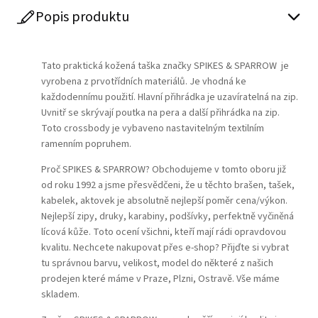
Popis produktu
Play
Tato praktická kožená taška značky SPIKES & SPARROW je
vyrobena z prvotřídních materiálů. Je vhodná ke
každodennímu použití. Hlavní přihrádka je uzavíratelná na zip.
Uvnitř se skrývají poutka na pera a další přihrádka na zip.
Toto crossbody je vybaveno nastavitelným textilním
ramenním popruhem.
Proč SPIKES & SPARROW? Obchodujeme v tomto oboru již
od roku 1992 a jsme přesvědčeni, že u těchto brašen, tašek,
kabelek, aktovek je absolutně nejlepší poměr cena/výkon.
Nejlepší zipy, druky, karabiny, podšívky, perfektně vyčiněná
lícová kůže. Toto ocení všichni, kteří mají rádi opravdovou
kvalitu. Nechcete nakupovat přes e-shop? Přijďte si vybrat
tu správnou barvu, velikost, model do některé z našich
prodejen které máme v Praze, Plzni, Ostravě. Vše máme
skladem.