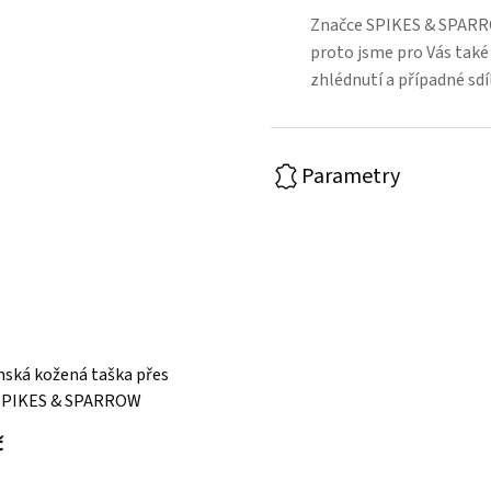
Značce SPIKES & SPARROW
proto jsme pro Vás také 
zhlédnutí a případné sdí
Parametry
nská kožená taška přes
SPIKES & SPARROW
s DPH
č