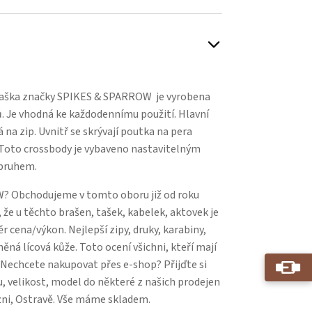
Play
taška značky SPIKES & SPARROW je vyrobena
ů. Je vhodná ke každodennímu použití. Hlavní
 na zip. Uvnitř se skrývají poutka na pera
. Toto crossbody je vybaveno nastavitelným
pruhem.
? Obchodujeme v tomto oboru již od roku
 že u těchto brašen, tašek, kabelek, aktovek je
 cena/výkon. Nejlepší zipy, druky, karabiny,
něná lícová kůže. Toto ocení všichni, kteří mají
. Nechcete nakupovat přes e-shop? Přijďte si
, velikost, model do některé z našich prodejen
zni, Ostravě. Vše máme skladem.