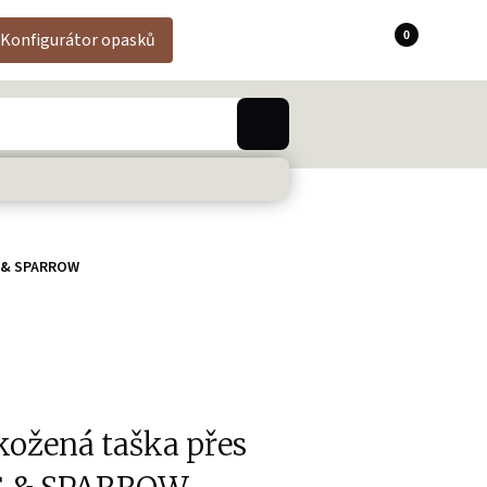
0
Konfigurátor opasků
S & SPARROW
ožená taška přes