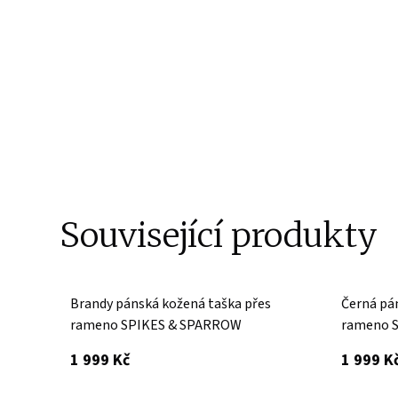
Související produkty
Brandy pánská kožená taška přes
Černá pá
rameno SPIKES & SPARROW
rameno 
s DPH
1 999 Kč
1 999 K