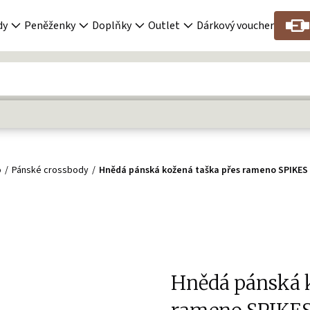
dy
Peněženky
Doplňky
Outlet
Dárkový voucher
o
Pánské crossbody
Hnědá pánská kožená taška přes rameno SPIKE
Hnědá pánská k