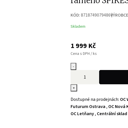
rameno SPIKE
KÓD:
8718749079486
VÝROBCE
Skladem
1 999
Kč
Cena s DPH / ks
-
+
Dostupné na prodejnách:
OC 
Futurum Ostrava
,
OC Nová K
OC Letňany
,
Centrální sklad