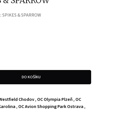
S & SPARROW
:
SPIKES & SPARROW
DO KOŠÍKU
Westfield Chodov
,
OC Olympia Plzeň
,
OC
arolina
,
OC Avion Shopping Park Ostrava
,