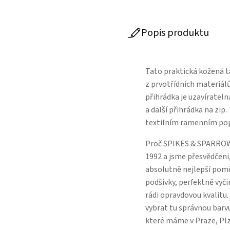
Popis produktu
Tato praktická kožená 
z prvotřídních materiál
přihrádka je uzavíratelná
a další přihrádka na zip
textilním ramenním po
Proč SPIKES & SPARROW
1992 a jsme přesvědčeni,
absolutně nejlepší poměr
podšívky, perfektně vyči
rádi opravdovou kvalitu
vybrat tu správnou barvu
které máme v Praze, Pl