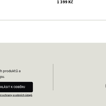
s DPH
1 399 Kč
ch produktů a
pu.
IHLÁSIT K ODBĚRU
i ochrany osobních údajů
.