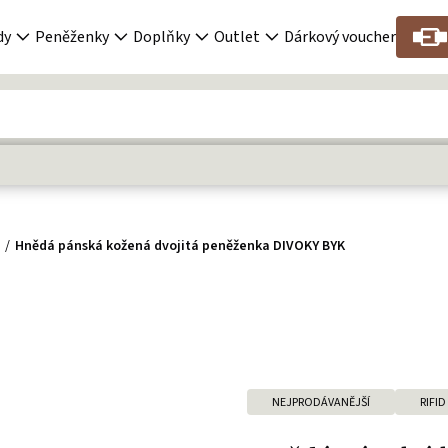
dy
Peněženky
Doplňky
Outlet
Dárkový voucher
y
Hnědá pánská kožená dvojitá peněženka DIVOKY BYK
NEJPRODÁVANĚJŠÍ
RIFID