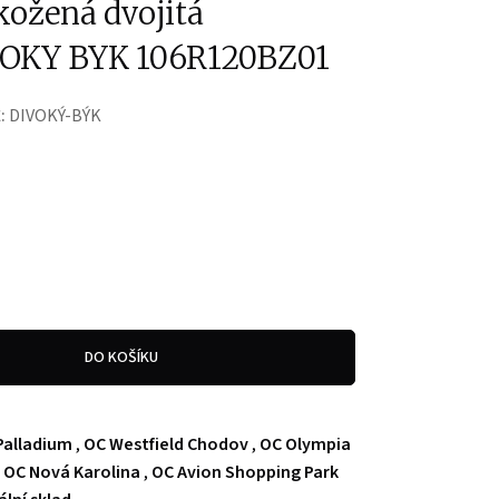
ožená dvojitá
VOKY BYK 106R120BZ01
:
DIVOKÝ-BÝK
DO KOŠÍKU
Palladium
,
OC Westfield Chodov
,
OC Olympia
,
OC Nová Karolina
,
OC Avion Shopping Park