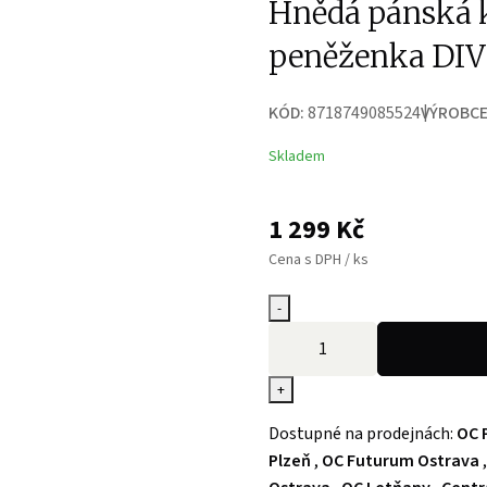
Hnědá pánská k
peněženka DI
KÓD:
8718749085524
VÝROBCE
Skladem
1 299
Kč
Cena s DPH / ks
-
+
Dostupné na prodejnách:
OC 
Plzeň
,
OC Futurum Ostrava