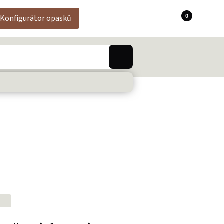
0
Konfigurátor opasků