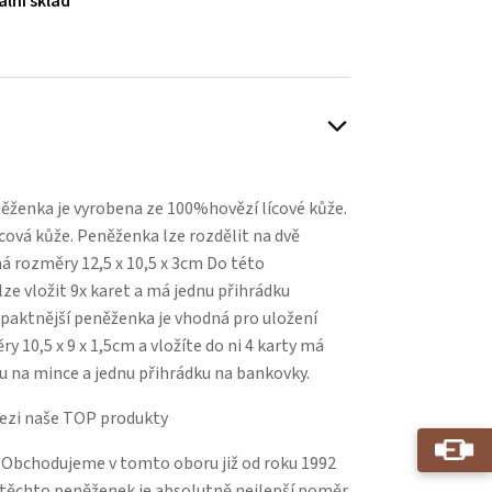
ální sklad
Play
ženka je vyrobena ze 100%hovězí lícové kůže.
ícová kůže. Peněženka lze rozdělit na dvě
á rozměry 12,5 x 10,5 x 3cm Do této
e vložit 9x karet a má jednu přihrádku
paktnější peněženka je vhodná pro uložení
y 10,5 x 9 x 1,5cm a vložíte do ni 4 karty má
u na mince a jednu přihrádku na bankovky.
ezi naše TOP produkty
 Obchodujeme v tomto oboru již od roku 1992
u těchto peněženek je absolutně nejlepší poměr