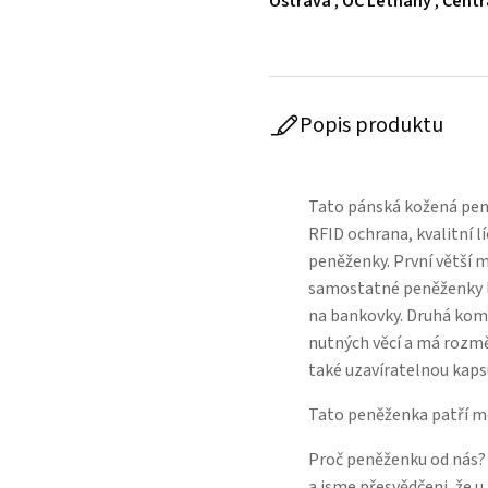
Ostrava
,
OC Letňany
,
Centr
Popis produktu
Tato pánská kožená peně
RFID ochrana, kvalitní l
peněženky. První větší m
samostatné peněženky lz
na bankovky. Druhá kom
nutných věcí a má rozměr
také uzavíratelnou kaps
Tato peněženka patří m
Proč peněženku od nás?
a jsme přesvědčeni, že 