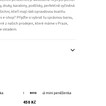
y, druky, karabiny, podšívky, perfektně vyčiněná
šichni, kteří mají rádi opravdovou kvalitu.
 e-shop? Přijďte si vybrat tu správnou barvu,
eré z našich prodejen, které máme v Praze,
e skladem.
ka
Černá kožená mini peněženka
Černá 
RIFID
RI
SPIKE
s DPH
450 Kč