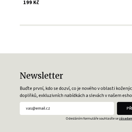
s DPH
199 Kč
Newsletter
Buďte první, kdo se dozví, co je nového v oblasti kožený
doplňků, exkluzivních nabídkách a slevách v našem esho
PŘ
Odesláním formuláře souhlasíte se
zásadam