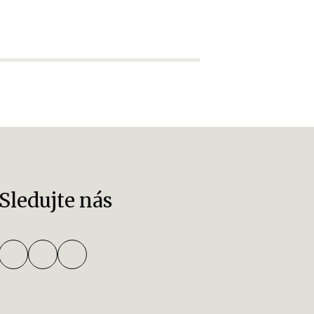
1 359
Sledujte nás