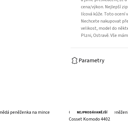
cena/výkon. Nejlepší zip
lícová kůže. Toto ocení v
Nechcete nakupovat přes
velikost, model do někt
Plzni, Ostravě. Vše mám
Parametry
nědá peněženka na mince
Černá kožená pánská peněžen
NEJPRODÁVANĚJŠÍ
Cosset Komodo 4402
 DPH