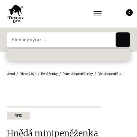
0
Úvod
Divoký býk
Peněženky
Dámské peněženky
Pánské peněženky
Min
RIFID
Hnědá minipeněženka