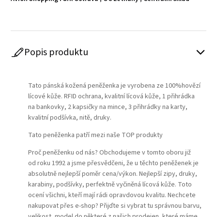
Popis produktu
Play
Tato pánská kožená peněženka je vyrobena ze 100%hovězí
lícové kůže. RFID ochrana, kvalitní lícová kůže, 1 přihrádka
na bankovky, 2 kapsičky na mince, 3 přihrádky na karty,
kvalitní podšívka, nitě, druky.
Tato peněženka patří mezi naše TOP produkty
Proč peněženku od nás? Obchodujeme v tomto oboru již
od roku 1992 a jsme přesvědčeni, že u těchto peněženek je
absolutně nejlepší poměr cena/výkon. Nejlepší zipy, druky,
karabiny, podšívky, perfektně vyčiněná lícová kůže. Toto
ocení všichni, kteří mají rádi opravdovou kvalitu. Nechcete
nakupovat přes e-shop? Přijďte si vybrat tu správnou barvu,
velikost, model do některé z našich prodejen, které máme