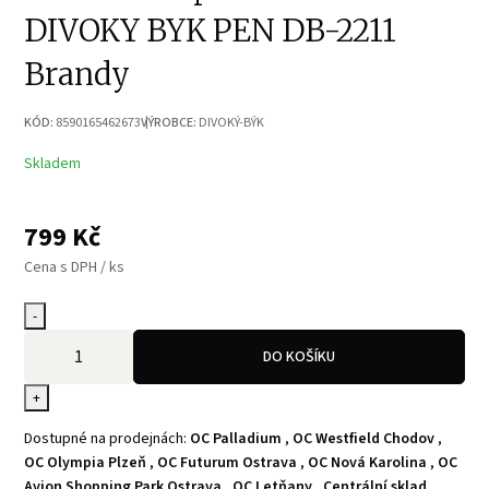
DIVOKY BYK PEN DB-2211
Brandy
KÓD:
8590165462673
VÝROBCE:
DIVOKÝ-BÝK
Skladem
799
Kč
Cena s DPH / ks
-
DO KOŠÍKU
+
Dostupné na prodejnách:
OC Palladium
,
OC Westfield Chodov
,
OC Olympia Plzeň
,
OC Futurum Ostrava
,
OC Nová Karolina
,
OC
Avion Shopping Park Ostrava
,
OC Letňany
,
Centrální sklad