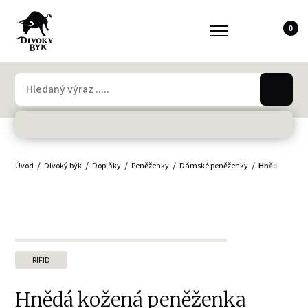
0
Úvod
Divoký býk
Doplňky
Peněženky
Dámské peněženky
Hnědá kožen
RIFID
Hnědá kožená peněženka