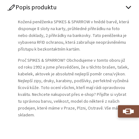
Popis produktu
Kožená peněženka SPIKES & SPARROW v hnědé barvě, která
disponuje 8 sloty na karty, průhledné přihrádku na foto
nebo doklady, 2 přihrádky na bankovky. Tato peněženka je
vybavena RFID ochranou, která zabraňuje neoprávněnému
přístupu k bezkontaktním kartám.
Proč SPIKES & SPARROW? Obchodujeme v tomto oboru již
od roku 1992 a jsme přesvědčeni, že u těchto brašen, tašek,
kabelek, aktovek je absolutně nejlepší poměr cena/výkon.
Nejlepší zipy, druky, karabiny, podšívky, perfektně vyčiněná
lícová kůže. Toto ocení všichni, kteří mají rádi opravdovou
kvalitu. Nechcete nakupovat přes e-shop? Přijďte si vybrat
tu správnou barvu, velikost, model do některé z našich
prodejen, které máme v Praze, Plzni, Ostravě. Vše máme
skladem.