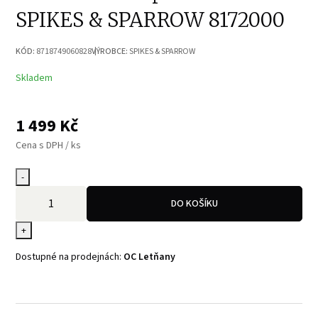
SPIKES & SPARROW 8172000
KÓD:
8718749060828
VÝROBCE:
SPIKES & SPARROW
Skladem
1 499
Kč
Cena s DPH / ks
-
DO KOŠÍKU
+
Dostupné na prodejnách:
OC Letňany