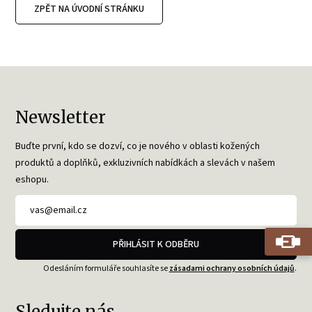
ZPĚT NA ÚVODNÍ STRÁNKU
Newsletter
Buďte první, kdo se dozví, co je nového v oblasti kožených
produktů a doplňků, exkluzivních nabídkách a slevách v našem
eshopu.
PŘIHLÁSIT K ODBĚRU
Odesláním formuláře souhlasíte se
zásadami ochrany osobních údajů
.
Sledujte nás