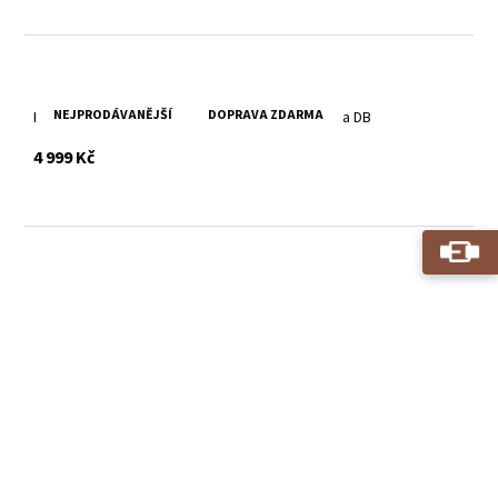
NEJPRODÁVANĚJŠÍ
DOPRAVA ZDARMA
Dámská černá kožená bunda s límcem MWXoana DB
s DPH
4 999 Kč