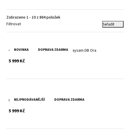
Zobrazeno 1 - 10 z 864 položek
Filtrovat
Seřadit
NOVINKA
DOPRAVA ZDARMA
Oranžová pánská kožená bunda GMRaysam DB Ora
s DPH
5 999 Kč
NEJPRODÁVANĚJŠÍ
DOPRAVA ZDARMA
Pánská kožená bunda MMjorx
s DPH
5 999 Kč