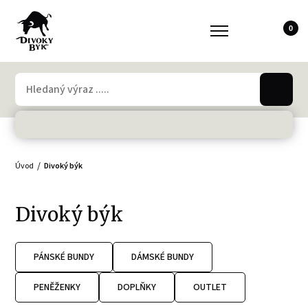
0
Úvod
Divoký býk
Divoký býk
PÁNSKÉ BUNDY
DÁMSKÉ BUNDY
PENĚŽENKY
DOPLŇKY
OUTLET