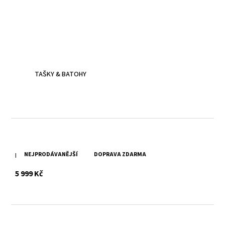
Kožené batohy.
Víc než jen doplněk
Batoh z poctivé kůže, prošitý dvojitým stehem - zvládne
všechna tvá dobrodružství.
TAŠKY & BATOHY
NEJPRODÁVANĚJŠÍ
DOPRAVA ZDARMA
Dámský koňakový kožený křivák MWXarah DB
s DPH
5 999 Kč