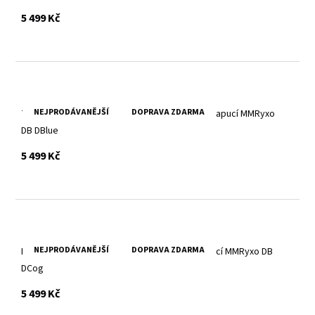
s DPH
5 499 Kč
NEJPRODÁVANĚJŠÍ
DOPRAVA ZDARMA
Tmavě modrá kožená pánská bunda s textilní kapucí MMRyxo
DB DBlue
s DPH
5 499 Kč
NEJPRODÁVANĚJŠÍ
DOPRAVA ZDARMA
Koňaková pánská kožená bunda s textilní kapucí MMRyxo DB
DCog
s DPH
5 499 Kč