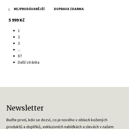
NEJPRODÁVANĚJŠÍ
DOPRAVA ZDARMA
Dámský červený kožený křivák MWXarah DB
s DPH
5 999 Kč
1
2
3
...
87
Další stránka
Newsletter
Buďte první, kdo se dozví, co je nového v oblasti kožených
produktů a doplňků, exkluzivních nabídkách a slevách v našem