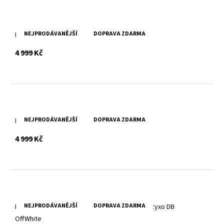
NEJPRODÁVANĚJŠÍ
DOPRAVA ZDARMA
Kožená dámská černá bunda MWXanna
s DPH
4 999 Kč
NEJPRODÁVANĚJŠÍ
DOPRAVA ZDARMA
Kožená dámská bunda MWXanna
s DPH
4 999 Kč
NEJPRODÁVANĚJŠÍ
DOPRAVA ZDARMA
Bílá pánská kožená bunda s textilní kapucí MMRyxo DB
OffWhite