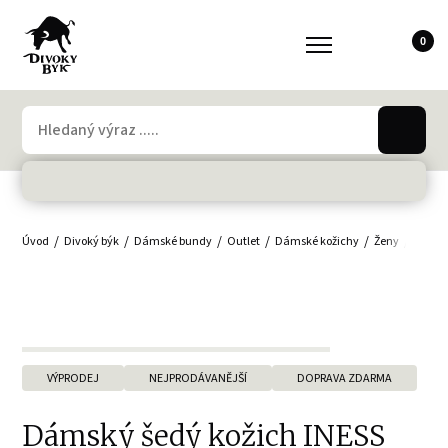
0
Úvod
Divoký býk
Dámské bundy
Outlet
Dámské kožichy
Ženy
Dámsk
VÝPRODEJ
NEJPRODÁVANĚJŠÍ
DOPRAVA ZDARMA
Dámský šedý kožich INESS