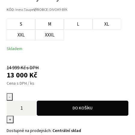
KÓD:
Iness Taupe
VÝROBCE:
DIVOKÝ-BÝK
S
M
L
XL
XXL
XXXL
Skladem
14 999
Kč s DPH
13 000
Kč
Cena s DPH / ks
-
DO KOŠÍKU
+
Dostupné na prodejnách:
Centrální sklad