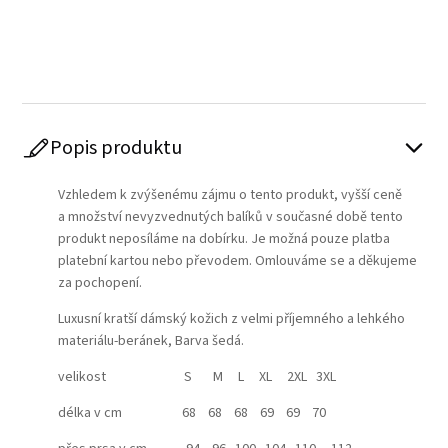
Play
Popis produktu
Vzhledem k zvýšenému zájmu o tento produkt, vyšší ceně
a množství nevyzvednutých balíků v současné době tento
produkt neposíláme na dobírku. Je možná pouze platba
platební kartou nebo převodem. Omlouváme se a děkujeme
za pochopení.
Luxusní kratší dámský kožich z velmi příjemného a lehkého
materiálu-beránek, Barva šedá.
velikost S M L XL 2XL 3XL
délka v cm 68 68 68 69 69 70