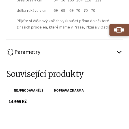
přes prsa v cm 94 96 100 104 110 112
délka rukávu v cm 69 69 69 70 70 70
Přijďte si Váš nový kožich vyzkoušet přímo do některé
z našich prodejen, které máme v Praze, Plzni a v Ostravě.
Parametry
Související produkty
NEJPRODÁVANĚJŠÍ
DOPRAVA ZDARMA
Dámský hnědý kožich INESS
s DPH
14 999 Kč