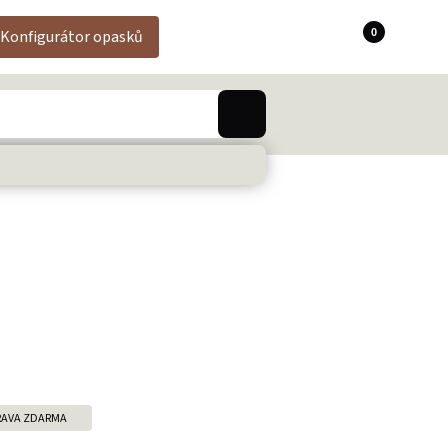
0
Konfigurátor opasků
AVA ZDARMA