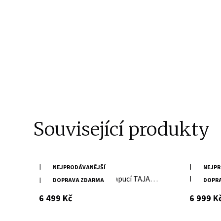
Související produkty
Dámská vínově červená
Dámský t
NEJPRODÁVANĚJŠÍ
NEJPR
prodloužená bunda s kapucí TAJA
kabát M
DOPRAVA ZDARMA
DOPR
DB
s DPH
6 499 Kč
6 999 K