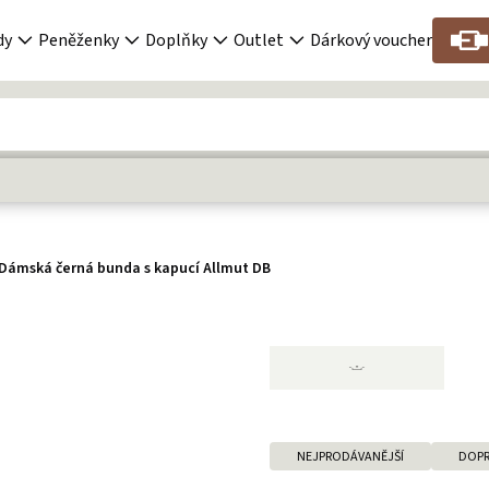
dy
Peněženky
Doplňky
Outlet
Dárkový voucher
Dámská černá bunda s kapucí Allmut DB
NEJPRODÁVANĚJŠÍ
DOPR