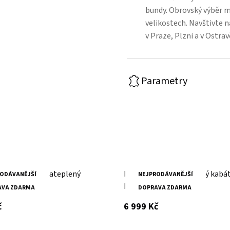
bundy. Obrovský výběr 
velikostech. Navštivte 
v Praze, Plzni a v Ostr
Parametry
mavě zelený zateplený
Dámský černý zateplený kabá
ODÁVANĚJŠÍ
NEJPRODÁVANĚJŠÍ
WMilene DB
MWMilene DB
AVA ZDARMA
DOPRAVA ZDARMA
s DPH
s DPH
č
6 999 Kč