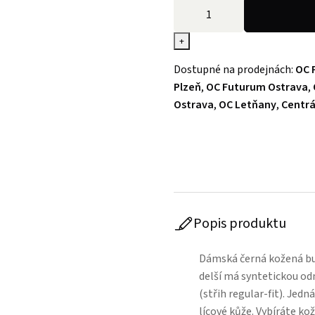
+
Dostupné na prodejnách:
OC 
Plzeň
,
OC Futurum Ostrava
,
Ostrava
,
OC Letňany
,
Centrá
Popis produktu
Dámská černá kožená bu
delší má syntetickou od
(střih regular-fit). Jedn
lícové kůže. Vybíráte ko