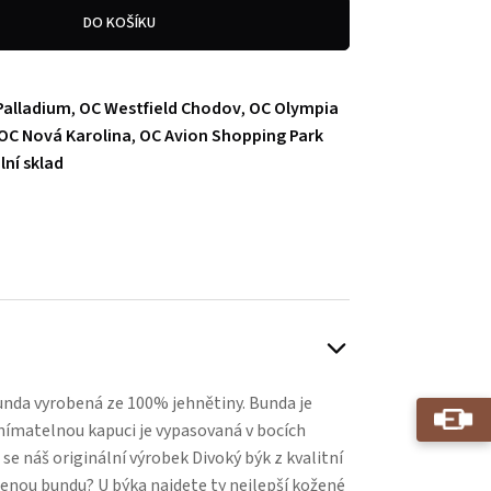
DO KOŠÍKU
Palladium
,
OC Westfield Chodov
,
OC Olympia
OC Nová Karolina
,
OC Avion Shopping Park
lní sklad
Play
nda vyrobená ze 100% jehnětiny. Bunda je
nímatelnou kapuci je vypasovaná v bocích
á se náš originální výrobek Divoký býk z kvalitní
ženou bundu? U býka najdete ty nejlepší kožené