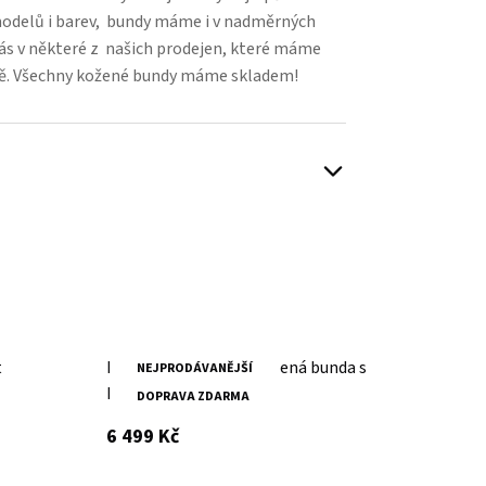
modelů i barev, bundy máme i v nadměrných
nás v některé z našich prodejen, které máme
avě. Všechny kožené bundy máme skladem!
t
Dámská černá prodloužená bunda s
Dámský
NEJPRODÁVANĚJŠÍ
NE
kapucí TAJA DB
kapucí
DOPRAVA ZDARMA
DO
s DPH
6 499 Kč
6 999