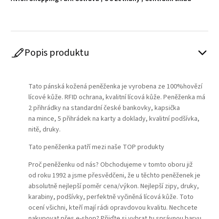
Popis produktu
Play
Tato pánská kožená peněženka je vyrobena ze 100%hovězí
lícové kůže. RFID ochrana, kvalitní lícová kůže. Peněženka má
2 přihrádky na standardní české bankovky, kapsička
na mince, 5 přihrádek na karty a doklady, kvalitní podšívka,
nitě, druky.
Tato peněženka patří mezi naše TOP produkty
Proč peněženku od nás? Obchodujeme v tomto oboru již
od roku 1992 a jsme přesvědčeni, že u těchto peněženek je
absolutně nejlepší poměr cena/výkon. Nejlepší zipy, druky,
karabiny, podšívky, perfektně vyčiněná lícová kůže. Toto
ocení všichni, kteří mají rádi opravdovou kvalitu. Nechcete
nakupovat přes e-shop? Přijďte si vybrat tu správnou barvu,