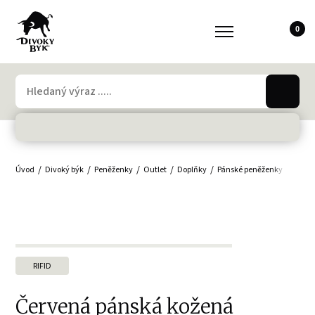
0
Úvod
Divoký býk
Peněženky
Outlet
Doplňky
Pánské peněženky
Muži
RIFID
Červená pánská kožená