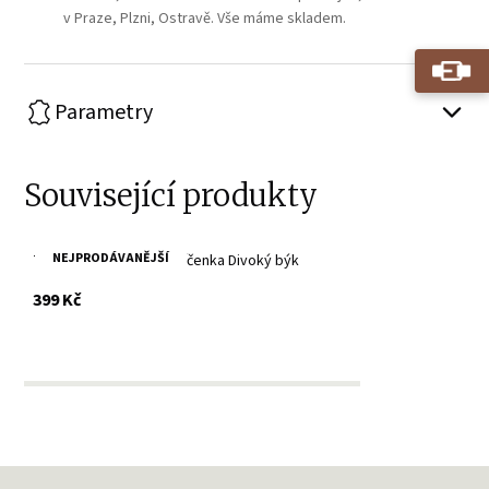
v Praze, Plzni, Ostravě. Vše máme skladem.
Parametry
Související produkty
NEJPRODÁVANĚJŠÍ
Tmavě hnědá kožená klíčenka Divoký býk
s DPH
399 Kč