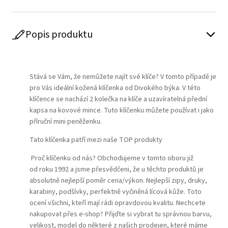
Popis produktu
Play
Stává se Vám, že nemůžete najít své klíče? V tomto případě je
pro Vás ideální kožená klíčenka od Divokého býka. V této
klíčence se nachází 2 kolečka na klíče a uzavíratelná přední
kapsa na kovové mince. Tuto klíčenku můžete používat i jako
příruční mini peněženku.
Tato klíčenka patří mezi naše TOP produkty
Proč klíčenku od nás? Obchodujeme v tomto oboru již
od roku 1992 a jsme přesvědčeni, že u těchto produktů je
absolutně nejlepší poměr cena/výkon. Nejlepší zipy, druky,
karabiny, podšívky, perfektně vyčiněná lícová kůže. Toto
ocení všichni, kteří mají rádi opravdovou kvalitu. Nechcete
nakupovat přes e-shop? Přijďte si vybrat tu správnou barvu,
velikost, model do některé z našich prodejen, které máme