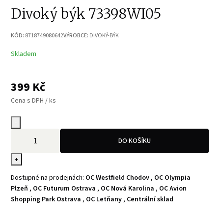
Divoký býk 73398WI05
KÓD:
8718749080642
VÝROBCE:
DIVOKÝ-BÝK
Skladem
399
Kč
Cena s DPH / ks
-
DO KOŠÍKU
+
Dostupné na prodejnách:
OC Westfield Chodov
,
OC Olympia
Plzeň
,
OC Futurum Ostrava
,
OC Nová Karolina
,
OC Avion
Shopping Park Ostrava
,
OC Letňany
,
Centrální sklad