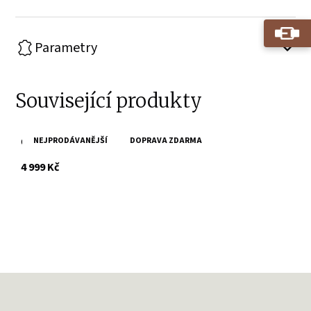
Parametry
Související produkty
NEJPRODÁVANĚJŠÍ
DOPRAVA ZDARMA
Černá kožená bunda s kapucí MWAxila DB
s DPH
4 999 Kč