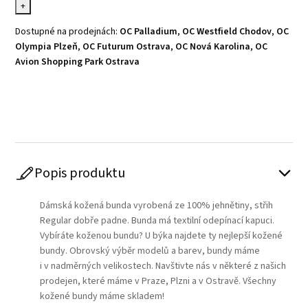
+
Dostupné na prodejnách:
OC Palladium
,
OC Westfield Chodov
,
OC
Olympia Plzeň
,
OC Futurum Ostrava
,
OC Nová Karolina
,
OC
Avion Shopping Park Ostrava
Play
Popis produktu
Dámská kožená bunda vyrobená ze 100% jehnětiny, střih
Regular dobře padne. Bunda má textilní odepínací kapuci.
Vybíráte koženou bundu? U býka najdete ty nejlepší kožené
bundy. Obrovský výběr modelů a barev, bundy máme
i v nadměrných velikostech. Navštivte nás v některé z našich
prodejen, které máme v Praze, Plzni a v Ostravě. Všechny
kožené bundy máme skladem!