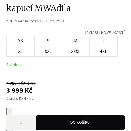
kapucí MWAdila
KÓD:
MWAdila Red
VÝROBCE:
Mauritius
TABULKA VELIKOSTÍ
XS
S
M
L
XL
XXL
XXXL
4XL
Skladem
4 999
Kč s DPH
3 999
Kč
Cena s DPH / ks
-
DO KOŠÍKU