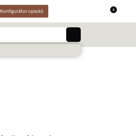
0
Konfigurátor opasků