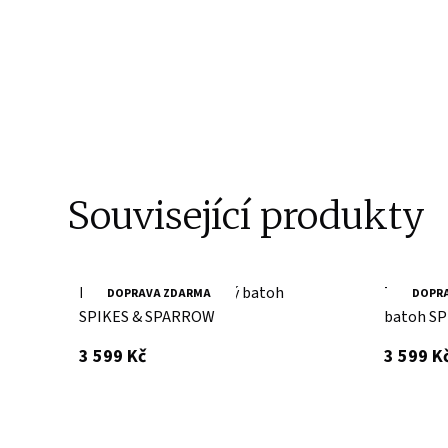
Související produkty
Brandy městský kožený batoh
Tmavě hn
DOPRAVA ZDARMA
DOPR
SPIKES & SPARROW
batoh S
s DPH
3 599 Kč
3 599 K