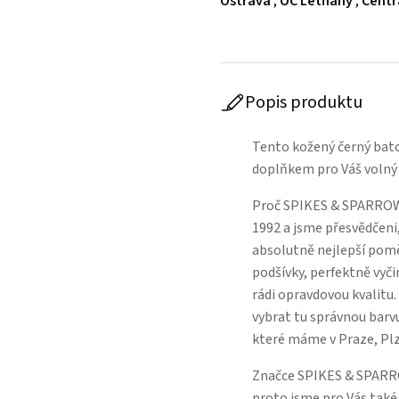
Ostrava
,
OC Letňany
,
Centr
Popis produktu
Tento kožený černý bat
doplňkem pro Váš volný 
Proč SPIKES & SPARROW
1992 a jsme přesvědčeni,
absolutně nejlepší poměr
podšívky, perfektně vyči
rádi opravdovou kvalitu
vybrat tu správnou barvu
které máme v Praze, Pl
Značce SPIKES & SPARROW
proto jsme pro Vás také 