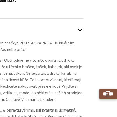
ální sklad
oh značky SPIKES & SPARROW. Je ideálním
čas nebo práci.
? Obchodujeme v tomto oboru již od roku
 že u těchto brašen, tašek, kabelek, aktovek je
 cena/výkon. Nejlepší zipy, druky, karabiny,
něná lícová kůže. Toto ocení všichni, kteří mají
. Nechcete nakupovat přes e-shop? Přijďte si
, velikost, model do některé z našich prodejen
zni, Ostravě. Vše máme skladem.
 opravdu věříme, její kvalita je úchvatná,
natočili toto krátké video. Budeme rádi za jeho