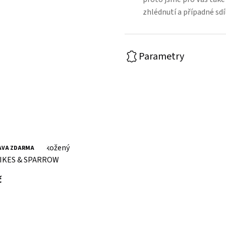
zhlédnutí a případné sdí
Parametry
ědý městský kožený
AVA ZDARMA
PIKES & SPARROW
s DPH
č