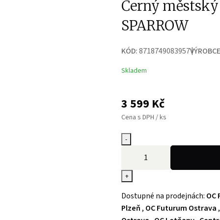
Černý městský
SPARROW
KÓD:
8718749083957
VÝROBCE
Skladem
3 599
Kč
Cena s DPH / ks
-
+
Dostupné na prodejnách:
OC 
Plzeň
,
OC Futurum Ostrava