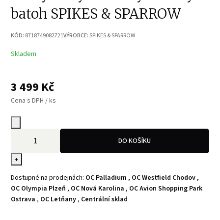
batoh SPIKES & SPARROW
KÓD:
8718749082721
VÝROBCE:
SPIKES & SPARROW
Skladem
3 499
Kč
Cena s DPH / ks
-
DO KOŠÍKU
+
Dostupné na prodejnách:
OC Palladium
,
OC Westfield Chodov
,
OC Olympia Plzeň
,
OC Nová Karolina
,
OC Avion Shopping Park
Ostrava
,
OC Letňany
,
Centrální sklad