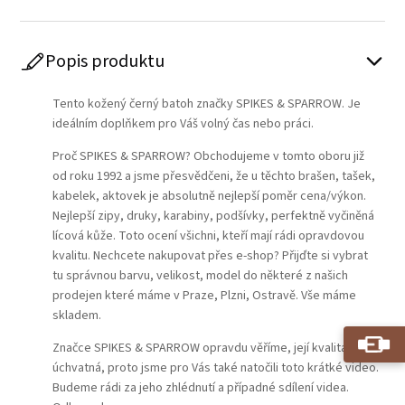
Popis produktu
Tento kožený černý batoh značky SPIKES & SPARROW. Je
ideálním doplňkem pro Váš volný čas nebo práci.
Proč SPIKES & SPARROW? Obchodujeme v tomto oboru již
od roku 1992 a jsme přesvědčeni, že u těchto brašen, tašek,
kabelek, aktovek je absolutně nejlepší poměr cena/výkon.
Nejlepší zipy, druky, karabiny, podšívky, perfektně vyčiněná
lícová kůže. Toto ocení všichni, kteří mají rádi opravdovou
kvalitu. Nechcete nakupovat přes e-shop? Přijďte si vybrat
tu správnou barvu, velikost, model do některé z našich
prodejen které máme v Praze, Plzni, Ostravě. Vše máme
skladem.
Značce SPIKES & SPARROW opravdu věříme, její kvalita je
úchvatná, proto jsme pro Vás také natočili toto krátké video.
Budeme rádi za jeho zhlédnutí a případné sdílení videa.