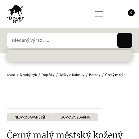
0
Úvod
Divoký býk
Doplňky
Tašky a kabelky
Batohy
Černý malý městský
NEJPRODÁVANĚJŠÍ
DOPRAVA ZDARMA
Černý malý městský kožený