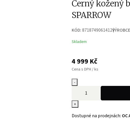
Černý kožený 
SPARROW
KÓD:
8718749061412
VÝROBCE
Skladem
4 999
Kč
Cena s DPH / ks
-
+
Dostupné na prodejnách:
OC 