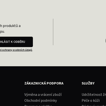
ch produktů a
pu.
IHLÁSIT K ODBĚRU
i ochrany osobních údajů
.
ZÁKAZNICKÁ PODPORA
SLUŽBY
Výměna a vrácení zboží
Udržitelnost ž
Obchodní podmínky
Péče o kůži