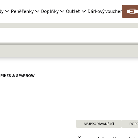
dy
Peněženky
Doplňky
Outlet
Dárkový voucher
SPIKES & SPARROW
NEJPRODÁVANĚJŠÍ
DOPR