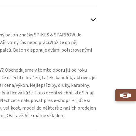
rný batoh značky SPIKES & SPARROW. Je
áš volný čas nebo práci.Vložite do něj
 palců. Batoh disponuje dvěmi polstrovanými
.
? Obchodujeme v tomto oboru již od roku
 že u těchto brašen, tašek, kabelek, aktovek je
 cena/výkon. Nejlepší zipy, druky, karabiny,
něná lícová kůže. Toto ocení všichni, kteří mají
. Nechcete nakupovat přes e-shop? Přijďte si
, velikost, model do některé z našich prodejen
zni, Ostravě. Vše máme skladem.