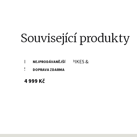
Související produkty
Brandy kožený batoh SPIKES &
NEJPRODÁVANĚJŠÍ
SPARROW
DOPRAVA ZDARMA
s DPH
4 999 Kč