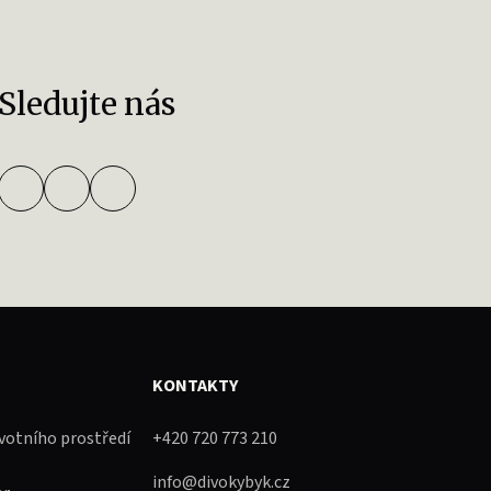
Sledujte nás
KONTAKTY
ivotního prostředí
+420 720 773 210
info@divokybyk.cz