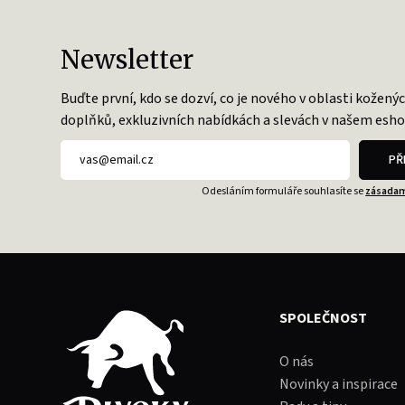
Newsletter
Buďte první, kdo se dozví, co je nového v oblasti kožený
doplňků, exkluzivních nabídkách a slevách v našem esho
PŘ
Odesláním formuláře souhlasíte se
zásadam
SPOLEČNOST
O nás
Novinky a inspirace