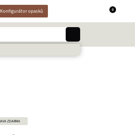
0
Konfigurátor opasků
AVA ZDARMA