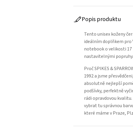
Popis produktu
Tento unisex koženy če
ideálním doplňkem pro V
notebook o velikosti 17
nastavitelnými popruhy
Proč SPIKES & SPARROW
1992 a jsme přesvědčeni,
absolutně nejlepší poměr
podšívky, perfektně vyči
rádi opravdovou kvalitu
vybrat tu správnou barvu
které máme v Praze, Pl