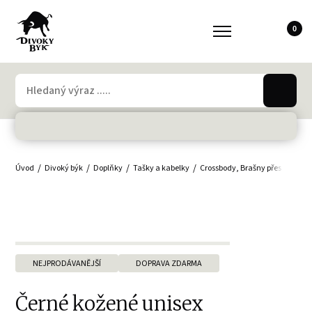
0
Úvod
Divoký býk
Doplňky
Tašky a kabelky
Crossbody, Brašny přes rameno
NEJPRODÁVANĚJŠÍ
DOPRAVA ZDARMA
Černé kožené unisex