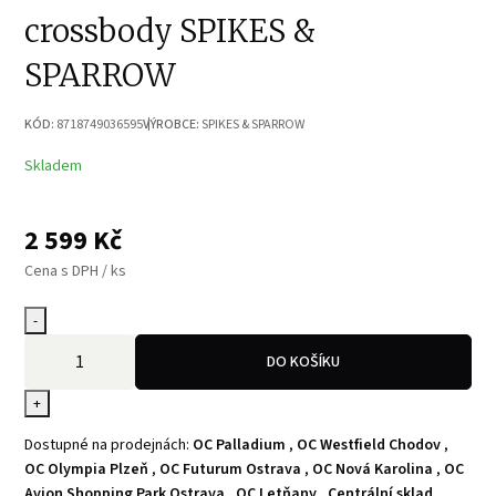
crossbody SPIKES &
SPARROW
KÓD:
8718749036595
VÝROBCE:
SPIKES & SPARROW
Skladem
2 599
Kč
Cena s DPH / ks
-
DO KOŠÍKU
+
Dostupné na prodejnách:
OC Palladium
,
OC Westfield Chodov
,
OC Olympia Plzeň
,
OC Futurum Ostrava
,
OC Nová Karolina
,
OC
Avion Shopping Park Ostrava
,
OC Letňany
,
Centrální sklad