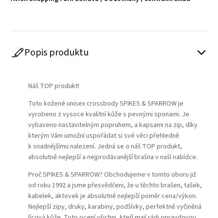
Popis produktu
Play
Náš TOP produkt!
Toto kožené unisex crossbody SPIKES & SPARROW je
vyrobeno z vysoce kvalitní kůže s pevnými sponami. Je
vybaveno nastavitelným popruhem, a kapsami na zip, díky
kterým Vám umožní uspořádat si své věci přehledně
k snadnějšímu nalezení. Jedná se o náš TOP produkt,
absolutně nejlepší a nejprodávanější brašna v naší nabídce.
Proč SPIKES & SPARROW? Obchodujeme v tomto oboru již
od roku 1992 a jsme přesvědčeni, že u těchto brašen, tašek,
kabelek, aktovek je absolutně nejlepší poměr cena/výkon.
Nejlepší zipy, druky, karabiny, podšívky, perfektně vyčiněná
lícová kůže. Toto ocení všichni, kteří mají rádi opravdovou