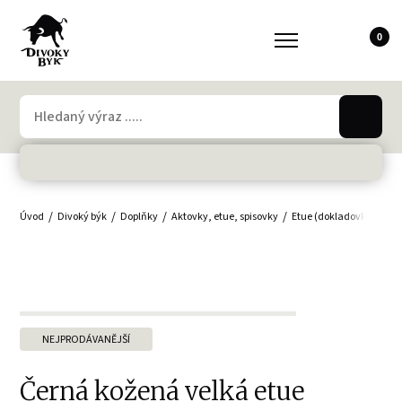
0
Úvod
Divoký býk
Doplňky
Aktovky, etue, spisovky
Etue (dokladovky)
Če
NEJPRODÁVANĚJŠÍ
Černá kožená velká etue