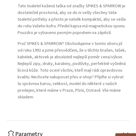
Tato toaletní kožená taška od značky SPIKES & SPARROW je
dostatečně prostorná, aby se do ni vešly všechny Vaše
toaletní potřeby a přesto je natolik kompaktní, aby se vešla
do rohu Vašeho kufru. Přední kapsa má magnetickou sponu.
Pouzdro je vybaveno pevným popruhem na zápěstí.
Proč SPIKES & SPARROW? Obchodujeme v tomto oboru již
od roku 1992 a jsme přesvědčeni, že u těchto brašen, tašek,
kabelek, aktovek je absolutně nejlepší poměr cena/výkon.
Nejlepší zipy, druky, karabiny, podšívky, perfektně vyčiněná
lícová kůže. Toto ocení všichni, kteří mají rádi opravdovou
kvalitu. Nechcete nakupovat přes e-shop? Přijďte si vybrat
tu správnou barvu, velikost, model do některé z našich
prodejen, které máme v Praze, Plzni, Ostravě. Vše máme
skladem.
Parametry