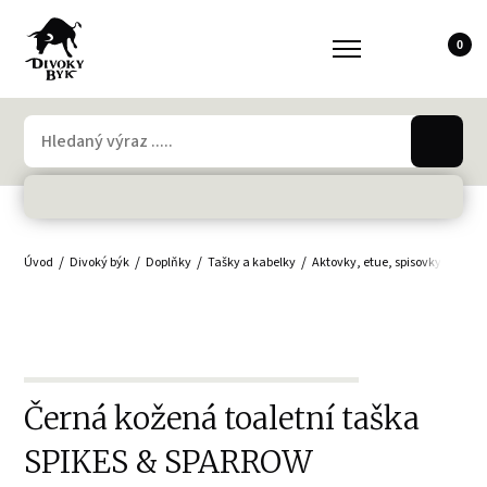
0
Úvod
Divoký býk
Doplňky
Tašky a kabelky
Aktovky, etue, spisovky
Tašk
Černá kožená toaletní taška
SPIKES & SPARROW