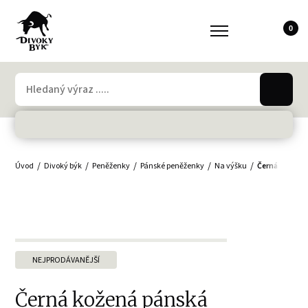
0
Úvod
Divoký býk
Peněženky
Pánské peněženky
Na výšku
Černá kožená
NEJPRODÁVANĚJŠÍ
Černá kožená pánská