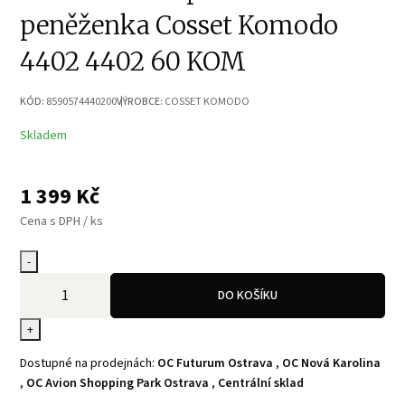
peněženka Cosset Komodo
4402 4402 60 KOM
KÓD:
8590574440200
VÝROBCE:
COSSET KOMODO
Skladem
1 399
Kč
Cena s DPH / ks
-
DO KOŠÍKU
+
Dostupné na prodejnách:
OC Futurum Ostrava
,
OC Nová Karolina
,
OC Avion Shopping Park Ostrava
,
Centrální sklad