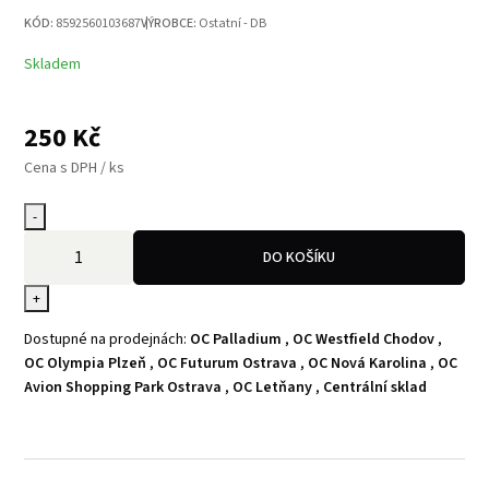
KÓD:
8592560103687
VÝROBCE:
Ostatní - DB
Skladem
250
Kč
Cena s DPH / ks
-
DO KOŠÍKU
+
Dostupné na prodejnách:
OC Palladium
,
OC Westfield Chodov
,
OC Olympia Plzeň
,
OC Futurum Ostrava
,
OC Nová Karolina
,
OC
Avion Shopping Park Ostrava
,
OC Letňany
,
Centrální sklad