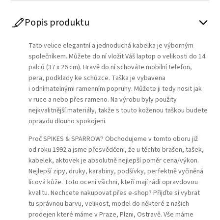
Popis produktu
Tato velice elegantní a jednoduchá kabelka je výborným
společníkem. Můžete do ní vložit Váš laptop o velikosti do 14
palců (37 x 26 cm). Hravě do ní schováte mobilní telefon,
pera, podklady ke schůzce. Taška je vybavena
i odnímatelnými ramenním popruhy. Můžete ji tedy nosit jak
v ruce a nebo přes rameno. Na výrobu byly použity
nejkvalitnější materiály, takže s touto koženou taškou budete
opravdu dlouho spokojeni.
Proč SPIKES & SPARROW? Obchodujeme v tomto oboru již
od roku 1992 a jsme přesvědčeni, že u těchto brašen, tašek,
kabelek, aktovek je absolutně nejlepší poměr cena/výkon.
Nejlepší zipy, druky, karabiny, podšívky, perfektně vyčiněná
lícová kůže. Toto ocení všichni, kteří mají rádi opravdovou
kvalitu. Nechcete nakupovat přes e-shop? Přijďte si vybrat
tu správnou barvu, velikost, model do některé z našich
prodejen které máme v Praze, Plzni, Ostravě. Vše máme