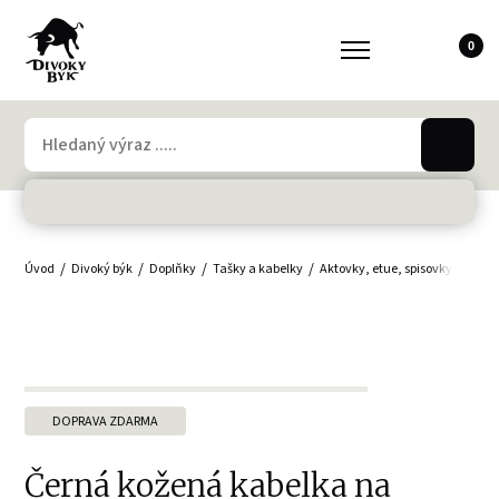
0
Úvod
Divoký býk
Doplňky
Tašky a kabelky
Aktovky, etue, spisovky
Tašk
DOPRAVA ZDARMA
Černá kožená kabelka na