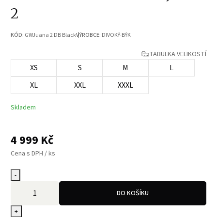
2
KÓD:
GWJuana 2 DB Black
VÝROBCE:
DIVOKÝ-BÝK
TABULKA VELIKOSTÍ
XS
S
M
L
XL
XXL
XXXL
Skladem
4 999
Kč
Cena s DPH / ks
-
DO KOŠÍKU
+