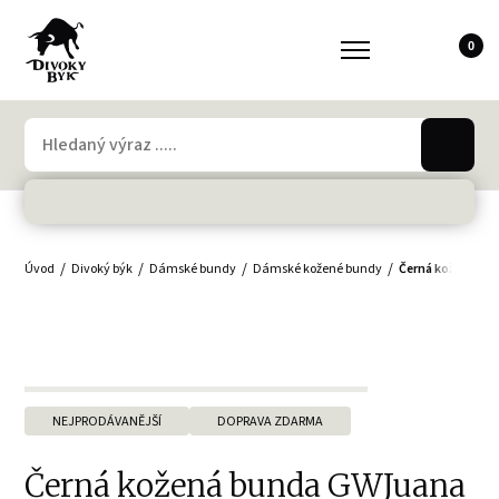
0
Úvod
Divoký býk
Dámské bundy
Dámské kožené bundy
Černá kožená bu
NEJPRODÁVANĚJŠÍ
DOPRAVA ZDARMA
Černá kožená bunda GWJuana