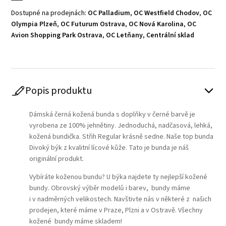
Dostupné na prodejnách:
OC Palladium
,
OC Westfield Chodov
,
OC
Olympia Plzeň
,
OC Futurum Ostrava
,
OC Nová Karolina
,
OC
Avion Shopping Park Ostrava
,
OC Letňany
,
Centrální sklad
Popis produktu
Dámská černá kožená bunda s doplňky v černé barvě je
vyrobena ze 100% jehnětiny. Jednoduchá, nadčasová, lehká,
kožená bundička. Střih Regular krásně sedne. Naše top bunda
Divoký býk z kvalitní lícové kůže. Tato je bunda je náš
originální produkt.
Vybíráte koženou bundu? U býka najdete ty nejlepší kožené
bundy. Obrovský výběr modelů i barev, bundy máme
i v nadměrných velikostech. Navštivte nás v některé z našich
prodejen, které máme v Praze, Plzni a v Ostravě. Všechny
kožené bundy máme skladem!