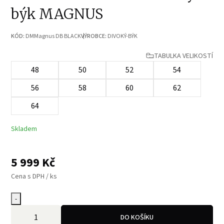
býk MAGNUS
KÓD:
DMMagnus DB BLACK
VÝROBCE:
DIVOKÝ-BÝK
TABULKA VELIKOSTÍ
48
50
52
54
56
58
60
62
64
Skladem
5 999
Kč
Cena s DPH / ks
-
DO KOŠÍKU