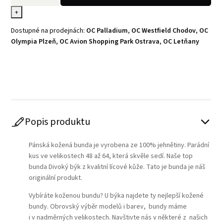
+
Dostupné na prodejnách:
OC Palladium
,
OC Westfield Chodov
,
OC
Olympia Plzeň
,
OC Avion Shopping Park Ostrava
,
OC Letňany
Play
Popis produktu
Pánská kožená bunda je vyrobena ze 100% jehnětiny. Parádní
kus ve velikostech 48 až 64, která skvěle sedí. Naše top
bunda Divoký býk z kvalitní lícové kůže. Tato je bunda je náš
originální produkt.
Vybíráte koženou bundu? U býka najdete ty nejlepší kožené
bundy. Obrovský výběr modelů i barev, bundy máme
i v nadměrných velikostech. Navštivte nás v některé z našich