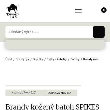
0
Úvod
Divoký býk
Doplňky
Tašky a kabelky
Batohy
Brandy kožený bato
NEJPRODÁVANĚJŠÍ
DOPRAVA ZDARMA
Brandy kožený batoh SPIKES