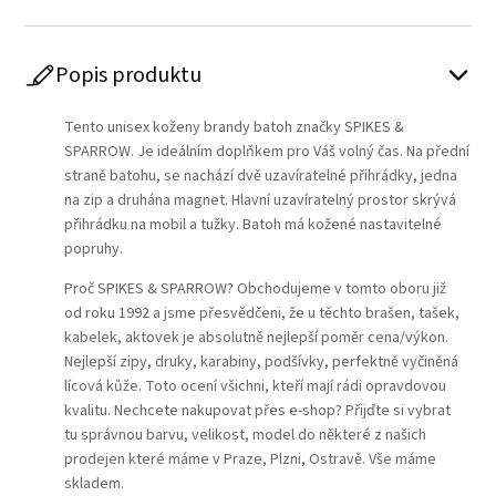
Popis produktu
Tento unisex koženy brandy batoh značky SPIKES &
SPARROW. Je ideálním doplňkem pro Váš volný čas. Na přední
straně batohu, se nachází dvě uzavíratelné přihrádky, jedna
na zip a druhána magnet. Hlavní uzavíratelný prostor skrývá
přihrádku na mobil a tužky. Batoh má kožené nastavitelné
popruhy.
Proč SPIKES & SPARROW? Obchodujeme v tomto oboru již
od roku 1992 a jsme přesvědčeni, že u těchto brašen, tašek,
kabelek, aktovek je absolutně nejlepší poměr cena/výkon.
Nejlepší zipy, druky, karabiny, podšívky, perfektně vyčiněná
lícová kůže. Toto ocení všichni, kteří mají rádi opravdovou
kvalitu. Nechcete nakupovat přes e-shop? Přijďte si vybrat
tu správnou barvu, velikost, model do některé z našich
prodejen které máme v Praze, Plzni, Ostravě. Vše máme
skladem.