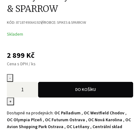
& SPARROW
KÓD:
8718749064192
VÝROBCE:
SPIKES & SPARROW
Skladem
2 899
Kč
Cena s DPH / ks
-
DO KOŠÍKU
+
Dostupné na prodejnách:
OC Palladium
,
OC Westfield Chodov
,
OC Olympia Plzeň
,
OC Futurum Ostrava
,
OC Nová Karolina
,
OC
Avion Shopping Park Ostrava
,
OC Letňany
,
Centrální sklad