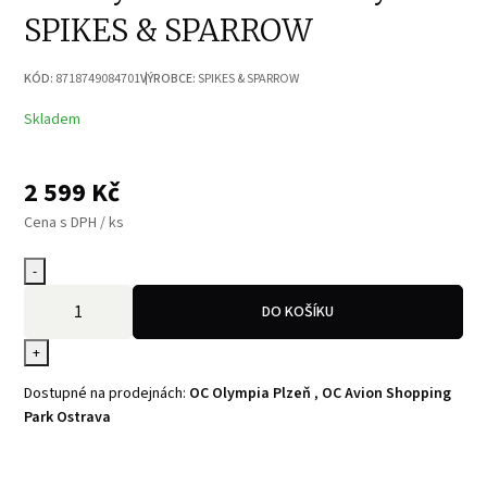
SPIKES & SPARROW
KÓD:
8718749084701
VÝROBCE:
SPIKES & SPARROW
Skladem
2 599
Kč
Cena s DPH / ks
-
DO KOŠÍKU
+
Dostupné na prodejnách:
OC Olympia Plzeň
,
OC Avion Shopping
Park Ostrava