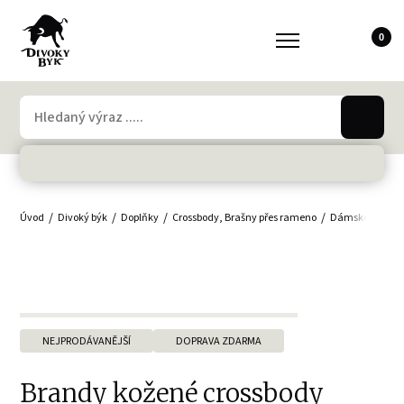
0
Úvod
Divoký býk
Doplňky
Crossbody, Brašny přes rameno
Dámské crossb
NEJPRODÁVANĚJŠÍ
DOPRAVA ZDARMA
Brandy kožené crossbody