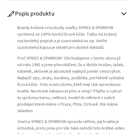
Popis produktu
Brandy kožené crossbody značky SPIKES & SPARROW
vyrobená ze 100% hovězí lícové kůže. Taška má kožený
nastavitelný popruh a je uzaviratelná na zip. Vnitřní
uzaviratelná kapsa je idealní pro uložení dokladů.
Proč SPIKES & SPARROW? Obchodujeme v tomto oboru již
od roku 1992 a jsme přesvědčeni, že u těchto brašen, tašek,
kabelek, aktovek je absolutně nejlepší poměr cena/výkon.
Nejlepší zipy, druky, karabiny, podšívky, perfektně vyčiněná
lícová kůže. Toto ocení všichni, kteří mají rádi opravdovou
kvalitu. Nechcete nakupovat přes e-shop? Přijďte si vybrat
tu správnou barvu, velikost, model do některé z našich
prodejen které máme v Praze, Plzni, Ostravě. Vše máme
skladem.
Značce SPIKES & SPARROW opravdu věříme, její kvalita je
úchvatná, proto jsme pro Vás také natočili toto krátké video.