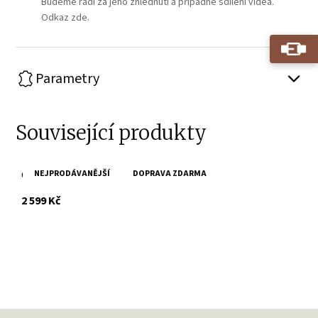
Budeme rádi za jeho zhlédnutí a případné sdílení videa.
Odkaz zde.
Parametry
Související produkty
NEJPRODÁVANĚJŠÍ
DOPRAVA ZDARMA
Černé kožené crossbody SPIKES & SPARROW
s DPH
2 599 Kč