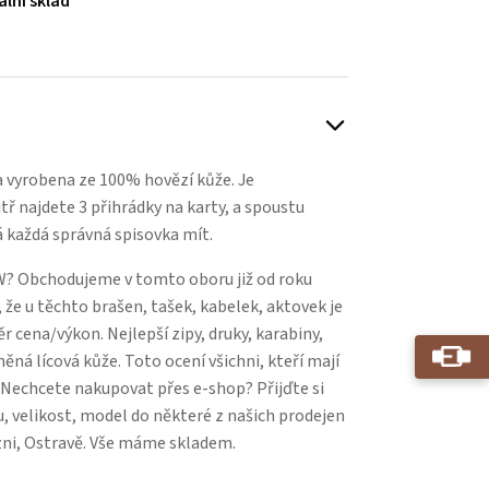
ální sklad
a vyrobena ze 100% hovězí kůže. Je
itř najdete 3 přihrádky na karty, a spoustu
á každá správná spisovka mít.
? Obchodujeme v tomto oboru již od roku
 že u těchto brašen, tašek, kabelek, aktovek je
 cena/výkon. Nejlepší zipy, druky, karabiny,
něná lícová kůže. Toto ocení všichni, kteří mají
. Nechcete nakupovat přes e-shop? Přijďte si
, velikost, model do některé z našich prodejen
zni, Ostravě. Vše máme skladem.