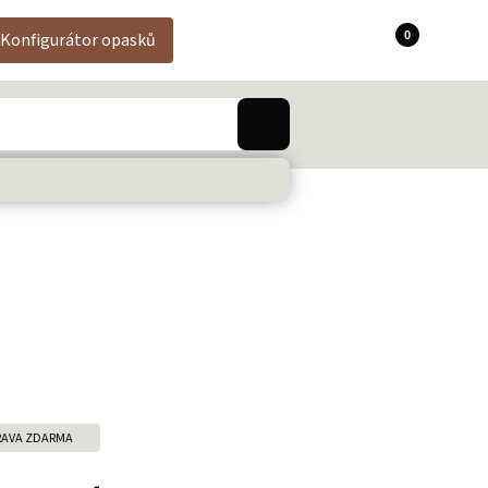
0
Konfigurátor opasků
AVA ZDARMA