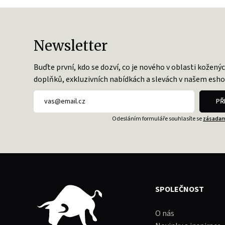
Newsletter
Buďte první, kdo se dozví, co je nového v oblasti kožený
doplňků, exkluzivních nabídkách a slevách v našem esho
PŘ
Odesláním formuláře souhlasíte se
zásadam
SPOLEČNOST
O nás