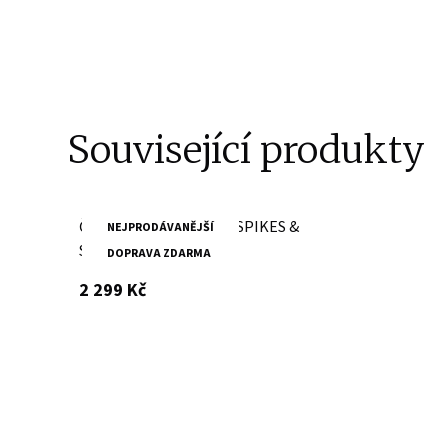
Související produkty
Černá kožená spisovka SPIKES &
NEJPRODÁVANĚJŠÍ
SPARROW
DOPRAVA ZDARMA
s DPH
2 299 Kč