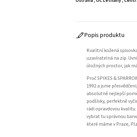
Ostrava
,
OC Letňany
,
Centr
Popis produktu
Kvalitní kožená spisovk
uzavíratelná na zip. Uvn
úložných prostor, jak m
Proč SPIKES & SPARROW
1992 a jsme přesvědčeni,
absolutně nejlepší poměr
podšívky, perfektně vyči
rádi opravdovou kvalitu
vybrat tu správnou barvu
které máme v Praze, Pl