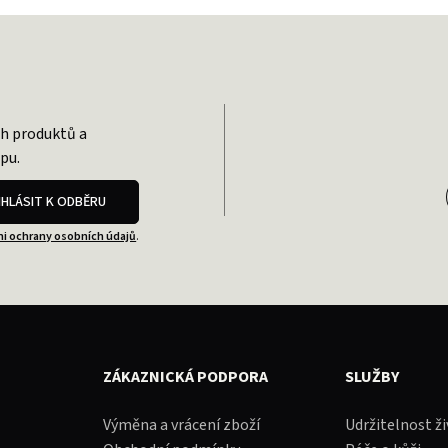
ch produktů a
pu.
IHLÁSIT K ODBĚRU
i ochrany osobních údajů
.
ZÁKAZNICKÁ PODPORA
SLUŽBY
Výměna a vrácení zboží
Udržitelnost ž