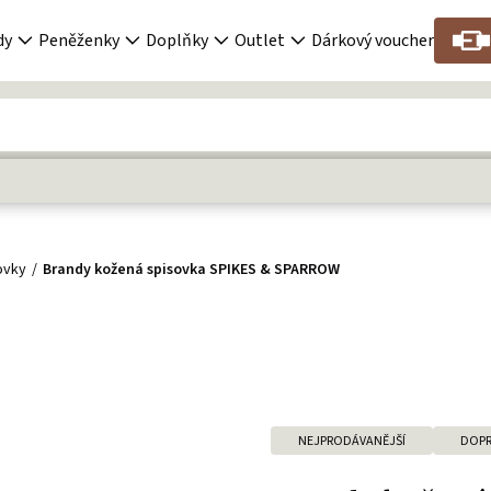
dy
Peněženky
Doplňky
Outlet
Dárkový voucher
ovky
Brandy kožená spisovka SPIKES & SPARROW
NEJPRODÁVANĚJŠÍ
DOPR