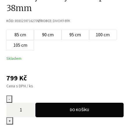
38mm
KÓD:
8593259716270
VÝROBCE:
DIVOKÝ-BÝK
85 cm
90 cm
95 cm
100 cm
105 cm
Skladem
799
Kč
Cena s DPH / ks
-
DO KOŠÍKU
+